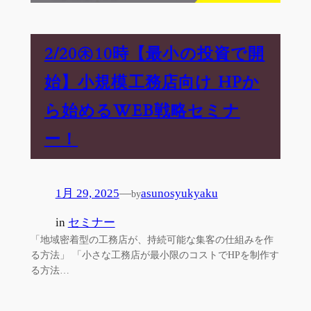
2/20㊍10時【最小の投資で開
始】小規模工務店向け HPか
ら始めるWEB戦略セミナ
ー！
1月 29, 2025
—
asunosyukyaku
by
in
セミナー
「地域密着型の工務店が、持続可能な集客の仕組みを作
る方法」 「小さな工務店が最小限のコストでHPを制作す
る方法…