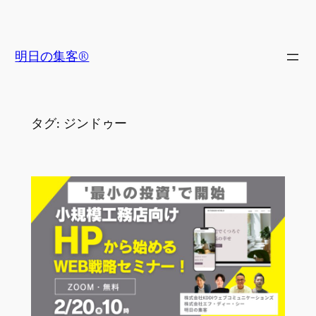
内
容
を
明日の集客®
ス
キ
ッ
タグ:
ジンドゥー
プ