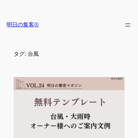
内
容
を
明日の集客®
ス
キ
ッ
タグ:
台風
プ