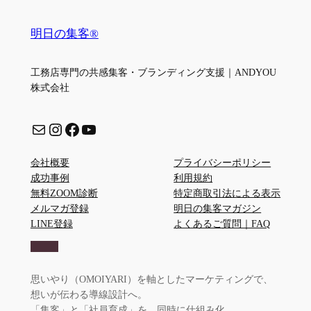
明日の集客®
工務店専門の共感集客・ブランディング支援｜ANDYOU
株式会社
メール
Instagram
Facebook
YouTube
会社概要
プライバシーポリシー
成功事例
利用規約
無料ZOOM診断
特定商取引法による表示
メルマガ登録
明日の集客マガジン
LINE登録
よくあるご質問｜FAQ
思いやり（OMOIYARI）を軸としたマーケティングで、
想いが伝わる導線設計へ。
「集客」と「社員育成」を、同時に仕組み化。