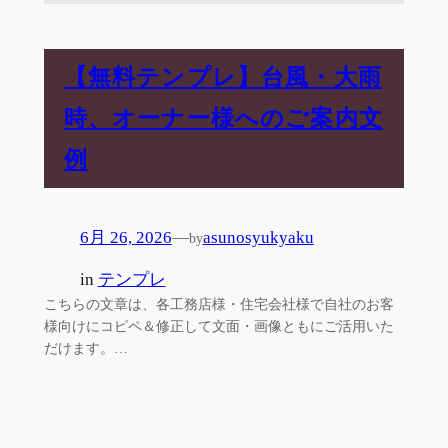
【無料テンプレ】台風・大雨
時、オーナー様へのご案内文
例
6月 26, 2026
—
asunosyukyaku
by
in
テンプレ
こちらの文章は、各工務店様・住宅会社様で自社のお客
様向けにコピペ＆修正して文面・画像ともにご活用いた
だけます。…