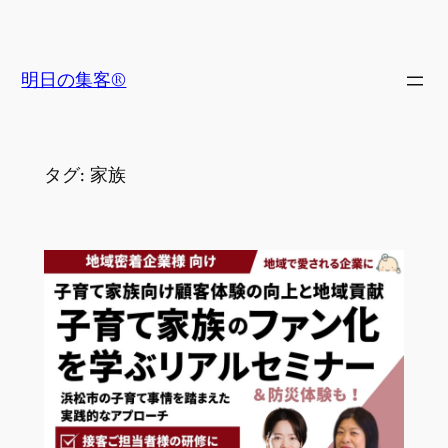
内
容
を
明日の集客®
ス
キ
ッ
タグ:
家族
プ