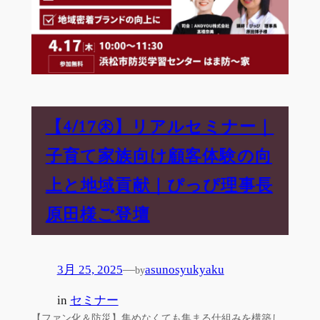
【4/17㊍】リアルセミナー｜
子育て家族向け顧客体験の向
上と地域貢献｜ぴっぴ理事長
原田様ご登壇
3月 25, 2025
—
asunosyukyaku
by
in
セミナー
【ファン化＆防災】集めなくても集まる仕組みを構築し