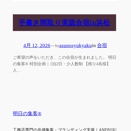
手書き間取り実践合宿in浜松
4月 12, 2026
—
asunosyukyaku
in
合宿
by
ご希望の声をいただき、この合宿が生まれました。 明日
の集客® 特別企画｜1泊2日・少人数制 【残り4名様】
人…
明日の集客®
工務店専門の共感集客・ブランディング支援｜ANDYOU