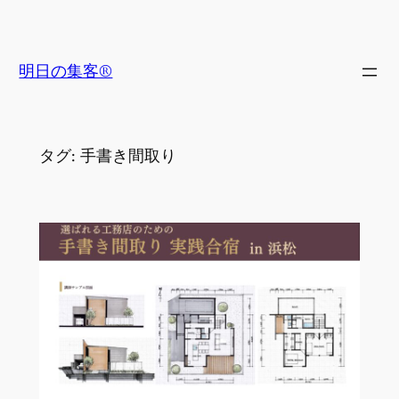
内
容
を
明日の集客®
ス
キ
ッ
タグ:
手書き間取り
プ