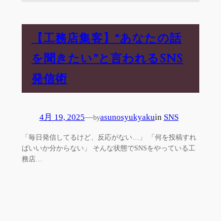
【工務店集客】“あなたの話
を聞きたい”と言われるSNS
発信術
4月 19, 2025
—
asunosyukyaku
in
SNS
by
「毎日発信してるけど、反応がない…」 「何を投稿すれ
ばいいか分からない」 そんな状態でSNSをやっている工
務店…