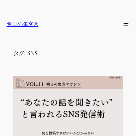
内
容
を
明日の集客®
ス
キ
ッ
タグ:
SNS
プ