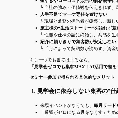
値引きやローコスト競合の価格競争に
└ 自社の強み・価値観を伝えきれず
人手不足でマーケ専任を置けない
└ 現場と兼務の担当者が疲弊し、新し
施主様の“生活ストーリー”を語れず差
└ 性能や仕様の話に終始し、共感を生
紹介に頼りきりで集客数が安定しない
└ 「月によって契約数が読めず、資金
もし一つでも当てはまるなら、
「見学会ゼロでも集客MAX！AI活用で差
セミナー参加で得られる具体的なメリット
1. 見学会に依存しない集客の“
来場イベントがなくても、
毎月リード
「反響がゼロになる月をなくす」ため