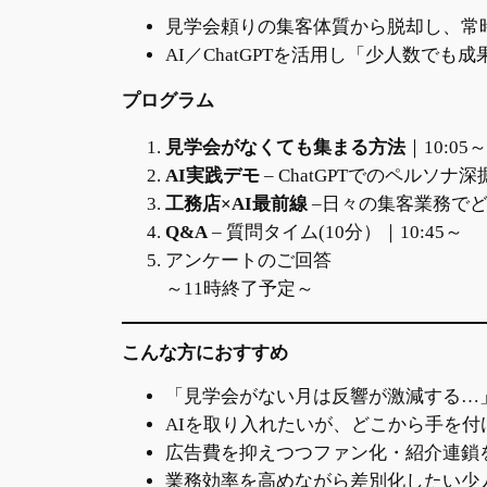
見学会頼りの集客体質から脱却し、常
AI／ChatGPTを活用し「少人数で
プログラム
見学会がなくても集まる方法
｜10:05～
AI実践デモ
– ChatGPTでのペルソナ深
工務店×AI最前線
–日々の集客業務でど
Q&A
– 質問タイム(10分）｜10:45～
アンケートのご回答
～11時終了予定～
こんな方におすすめ
「見学会がない月は反響が激減する…
AIを取り入れたいが、どこから手を
広告費を抑えつつファン化・紹介連鎖
業務効率を高めながら差別化したい少