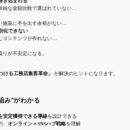
巻き込まれる
、単純な金額比較で選ばれていない…
い施策に手を出す余裕がない…
別化できない
むコンテンツが作れない…
繰りが不安定になる」
をつける工務店集客革命」
が解決のヒントになります。
仕組み”がわかる
を安定獲得できる導線
を設計できる
の、
オンライン＋SNSハブ戦略
を理解