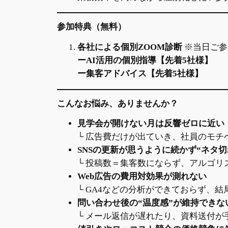
参加特典（無料）
各社による個別ZOOM診断
※当日ご参
ーAI活用の個別指導【先着5社様】
ー集客アドバイス【先着5社様】
こんなお悩み、ありませんか？
見学会が開けない月は反響ゼロに近い
└ 広告費だけが出ていき、社員のモチ
SNSの更新が思うように続かず“ネタ切
└ 投稿数＝集客数にならず、アルゴ
Web広告の費用対効果が測れない
└ GA4などの分析ができておらず、
問い合わせ後の“温度感”が維持できな
└ メール返信が遅れたり、資料送付