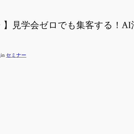
ナー 】見学会ゼロでも集客する！
u
in
セミナー