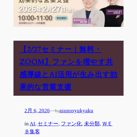
【2/27セミナー｜無料・
ZOOM】ファンを増やす共
感導線とAI活用が生み出す効
果的な営業支援
2月 6, 2026
—
asunosyukyaku
by
in
AI
, 
セミナー
, 
ファン化
, 
未分類
, 
ＷＥ
Ｂ集客