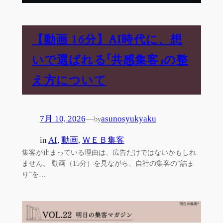
【動画 16分】AI時代に、想
いで選ばれる「共感集客」の整
え方について
7月 10, 2026
—
asunosyukyaku
by
in
AI
, 
動画
, 
ＷＥＢ集客
集客が止まっている理由は、広告だけではないかもしれ
ません。 動画（15分）を見ながら、自社の集客の“詰ま
り”を…