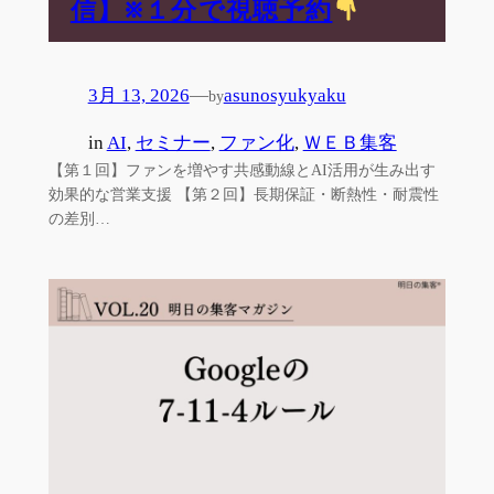
信】※１分で視聴予約
3月 13, 2026
—
asunosyukyaku
by
in
AI
, 
セミナー
, 
ファン化
, 
ＷＥＢ集客
【第１回】ファンを増やす共感動線とAI活用が生み出す
効果的な営業支援 【第２回】長期保証・断熱性・耐震性
の差別…