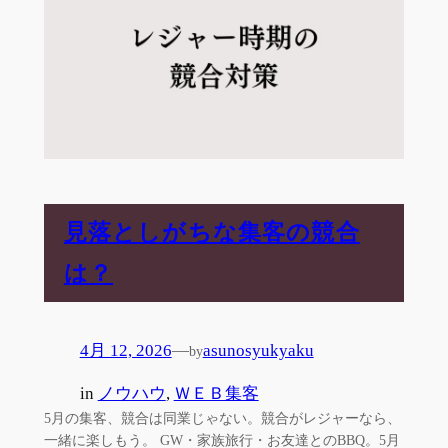
見落としがちな集客の競合
は？
4月 12, 2026
—
asunosyukyaku
by
in
ノウハウ
, 
ＷＥＢ集客
5月の集客、競合は同業じゃない。競合がレジャーなら、
一緒に楽しもう。 GW・家族旅行・お友達とのBBQ。5月