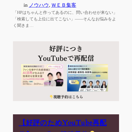
in
ノウハウ
, 
ＷＥＢ集客
「HPはちゃんと作ってあるのに、問い合わせが来ない」
「検索しても上位に出てこない」——そんなお悩みをよ
く聞きま…
【好評のためYouTube再配