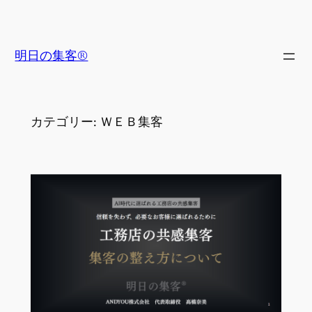
内
容
を
明日の集客®
ス
キ
ッ
カテゴリー:
ＷＥＢ集客
プ