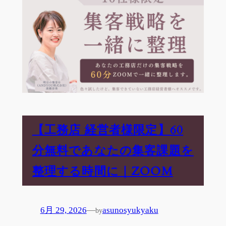
【工務店 経営者様限定】60
分無料であなたの集客課題を
整理する時間に｜ZOOM
6月 29, 2026
—
asunosyukyaku
by