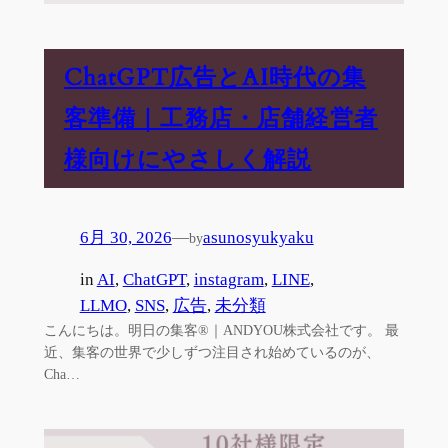
ChatGPT広告とAI時代の集
客準備｜工務店・店舗経営者
様向けにやさしく解説
6月 30, 2026
—
asunosyukyaku
by
in
AI
, 
ChatGPT
, 
instagram
, 
LINE
, 
LLMO
, 
SNS
, 
広告
, 
未分類
こんにちは。明日の集客®｜ANDYOU株式会社です。 最
近、集客の世界で少しずつ注目され始めているのが、
Cha…