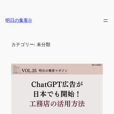
内
容
を
明日の集客®
ス
キ
ッ
カテゴリー:
未分類
プ