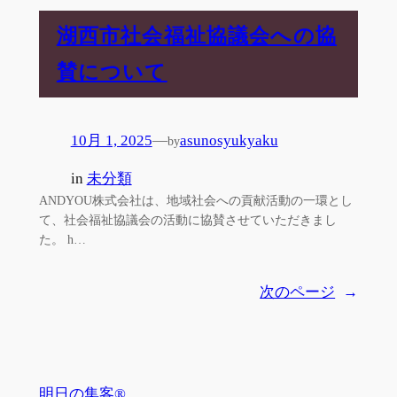
湖西市社会福祉協議会への協
賛について
10月 1, 2025
—
asunosyukyaku
by
in
未分類
ANDYOU株式会社は、地域社会への貢献活動の一環とし
て、社会福祉協議会の活動に協賛させていただきまし
た。 h…
次のページ
→
明日の集客®