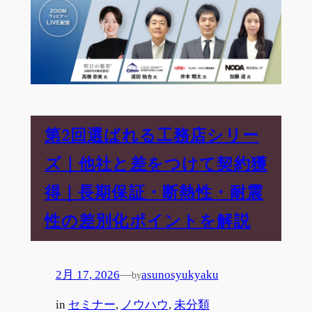
第2回選ばれる工務店シリー
ズ｜他社と差をつけて契約獲
得｜長期保証・断熱性・耐震
性の差別化ポイントを解説
2月 17, 2026
—
asunosyukyaku
by
in
セミナー
, 
ノウハウ
, 
未分類