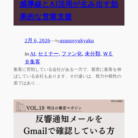
感導線とAI活用が生み出す効
果的な営業支援
2月 6, 2026
—
asunosyukyaku
by
in
AI
, 
セミナー
, 
ファン化
, 
未分類
, 
ＷＥ
Ｂ集客
集客に苦戦している会社がある一方で、着実に集客を伸
ばしている会社もあります。その違いは、努力や根性の
差ではあり…