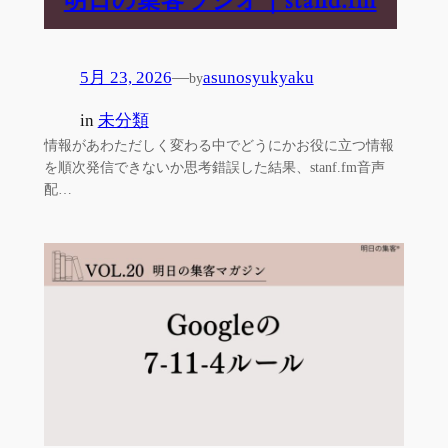
明日の集客ラジオ｜stand.fm
5月 23, 2026
—
asunosyukyaku
by
in
未分類
情報があわただしく変わる中でどうにかお役に立つ情報
を順次発信できないか思考錯誤した結果、stanf.fm音声
配…