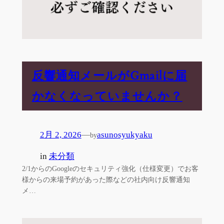
反響通知メールがGmailに届
かなくなっていませんか？
2月 2, 2026
—
asunosyukyaku
by
in
未分類
2/1からのGoogleのセキュリティ強化（仕様変更）でお客
様からの来場予約があった際などの社内向け反響通知
メ…