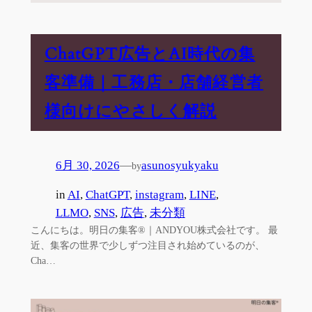
ChatGPT広告とAI時代の集
客準備｜工務店・店舗経営者
様向けにやさしく解説
6月 30, 2026
—
asunosyukyaku
by
in
AI
, 
ChatGPT
, 
instagram
, 
LINE
, 
LLMO
, 
SNS
, 
広告
, 
未分類
こんにちは。明日の集客®｜ANDYOU株式会社です。 最
近、集客の世界で少しずつ注目され始めているのが、
Cha…