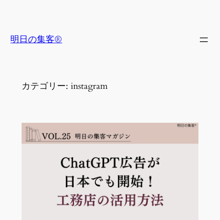
内
容
を
明日の集客®
ス
キ
ッ
カテゴリー:
instagram
プ