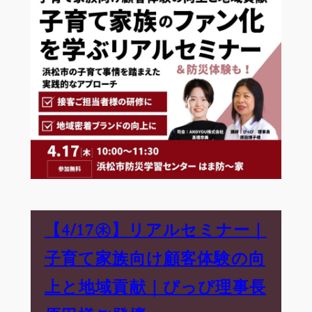
【4/17㊍】リアルセミナー｜
子育て家族向け顧客体験の向
上と地域貢献｜ぴっぴ理事長