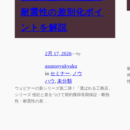
耐震性の差別化ポイ
ントを解説
2月 17, 2026
—
by
asunosyukyaku
in
セミナー
, 
ノウ
ハウ
, 
未分類
ウェビナーの新シリーズ第二弾！「選ばれる工務店」
シリーズ 他社と差をつけて契約獲得長期保証・断熱
性・耐震性の差…