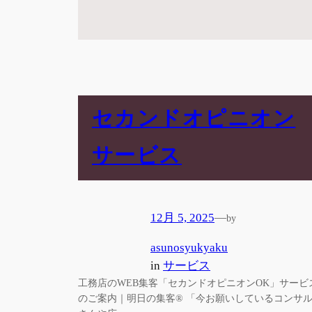
セカンドオピニオン
サービス
12月 5, 2025
—
by
asunosyukyaku
in
サービス
工務店のWEB集客「セカンドオピニオンOK」サービ
のご案内｜明日の集客® 「今お願いしているコンサ