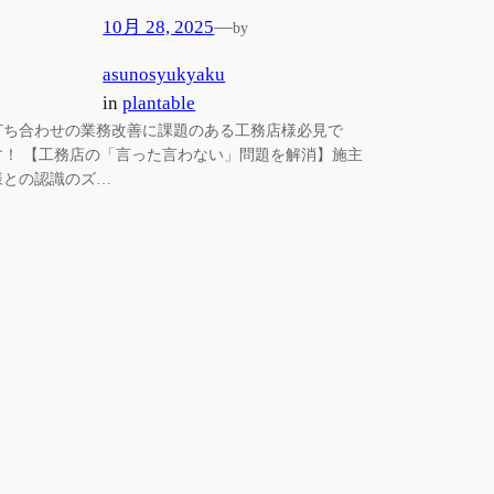
10月 28, 2025
—
by
asunosyukyaku
in
plantable
打ち合わせの業務改善に課題のある工務店様必見で
す！ 【工務店の「言った言わない」問題を解消】施主
様との認識のズ…