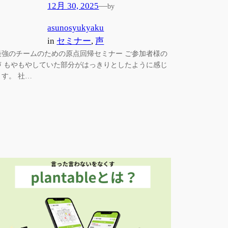
12月 30, 2025
—
by
asunosyukyaku
in
セミナー
, 
声
最強のチームのための原点回帰セミナー ご参加者様の
声 もやもやしていた部分がはっきりとしたように感じ
ます。 社…