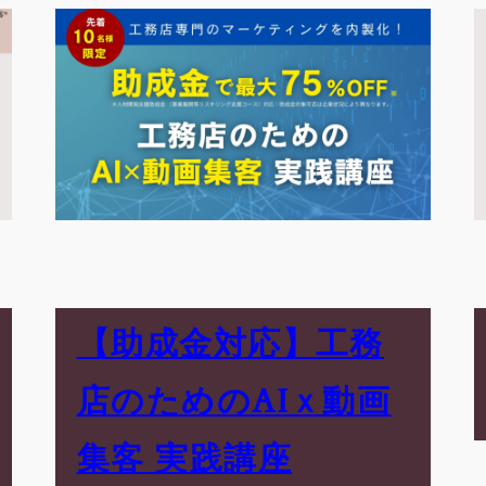
【助成金対応】工務
店のためのAIｘ動画
集客 実践講座