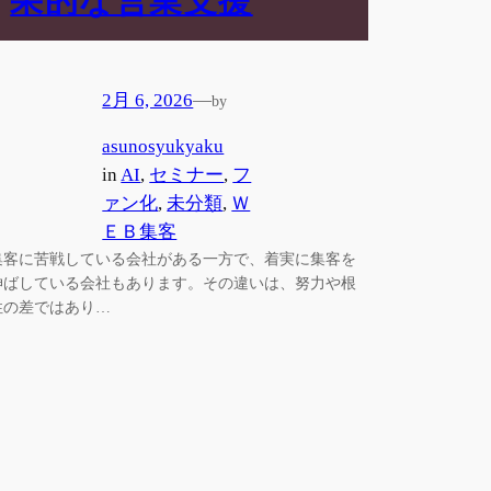
果的な営業支援
2月 6, 2026
—
by
asunosyukyaku
in
AI
, 
セミナー
, 
フ
ァン化
, 
未分類
, 
Ｗ
ＥＢ集客
集客に苦戦している会社がある一方で、着実に集客を
伸ばしている会社もあります。その違いは、努力や根
性の差ではあり…