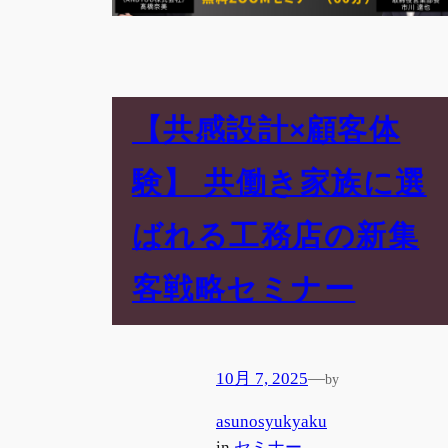
【共感設計×顧客体
験】 共働き家族に選
ばれる工務店の新集
客戦略セミナー
10月 7, 2025
—
by
asunosyukyaku
in
セミナー