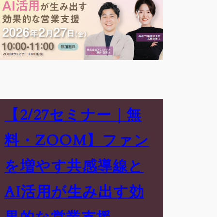
【2/27セミナー｜無
料・ZOOM】ファン
を増やす共感導線と
AI活用が生み出す効