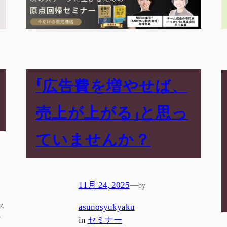
「広告費を増やせば、
売上が上がる」と思っ
ていませんか？
11月 24, 2025
—
by
ス
asunosyukyaku
ル
in
セミナー