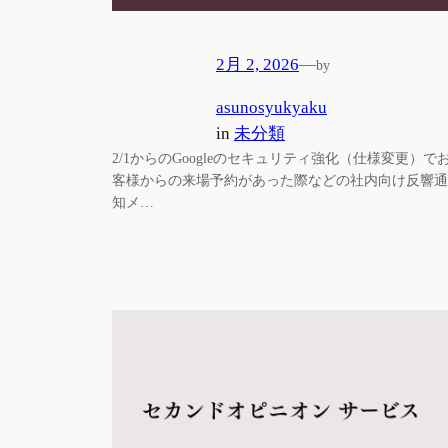
2月 2, 2026
—
by
asunosyukyaku
in
未分類
2/1からのGoogleのセキュリティ強化（仕様変更）で
客様からの来場予約があった際などの社内向け反響通
知メ…