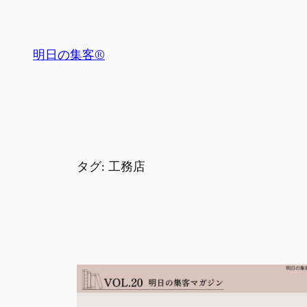
内
容
を
明日の集客®
ス
キ
ッ
プ
タグ:
工務店