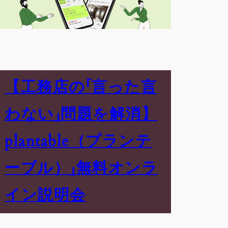
【工務店の「言った言
わない」問題を解消】
plantable（プランテ
ーブル）」無料オンラ
イン説明会