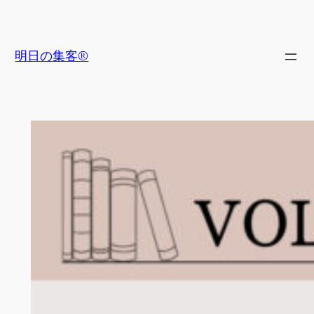
内
容
を
明日の集客®
ス
キ
ッ
プ