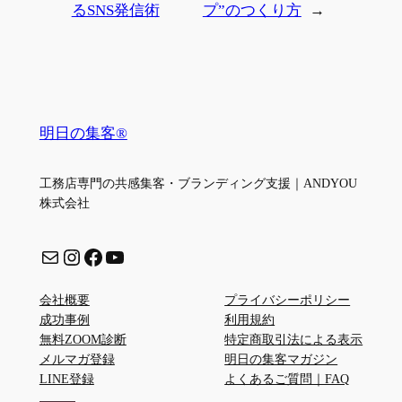
るSNS発信術
プ”のつくり方
→
明日の集客®
工務店専門の共感集客・ブランディング支援｜ANDYOU
株式会社
メール
Instagram
Facebook
YouTube
会社概要
プライバシーポリシー
成功事例
利用規約
無料ZOOM診断
特定商取引法による表示
メルマガ登録
明日の集客マガジン
LINE登録
よくあるご質問｜FAQ