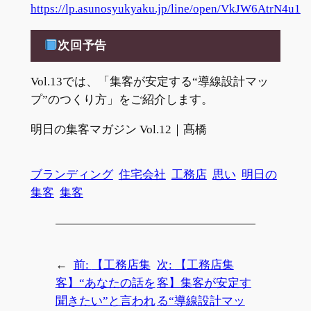
https://lp.asunosyukyaku.jp/line/open/VkJW6AtrN4u1
次回予告
Vol.13では、「集客が安定する“導線設計マッ
プ”のつくり方」をご紹介します。
明日の集客マガジン Vol.12｜髙橋
ブランディング
住宅会社
工務店
思い
明日の
集客
集客
←
前:
【工務店集
次:
【工務店集
客】“あなたの話を
客】集客が安定す
聞きたい”と言われ
る“導線設計マッ