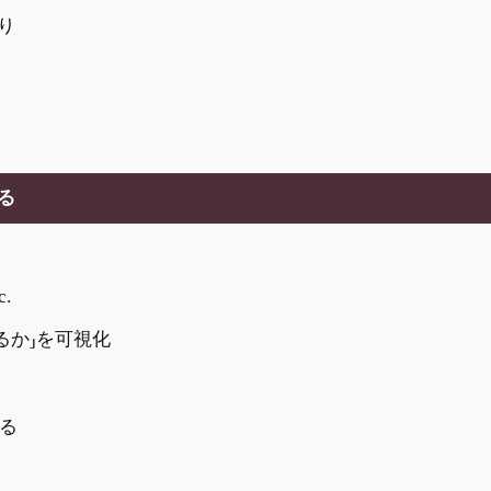
り
る
.
るか」を可視化
える