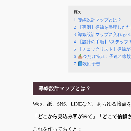
目次
1
導線設計マップとは？
2
【実例】導線を整理しただ
3
導線設計マップに入れるべ
4
【設計の手順】3ステップ
5
【チェックリスト】導線が
6
今だけ特典：子連れ家族
7
次回予告
導線設計マップとは？
Web、紙、SNS、LINEなど、あらゆる接
「どこから見込み客が来て」「どこで信頼
これを作っておくと：