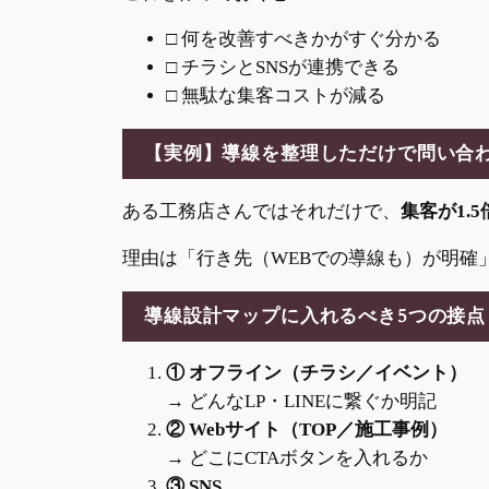
□ 何を改善すべきかがすぐ分かる
□ チラシとSNSが連携できる
□ 無駄な集客コストが減る
【実例】導線を整理しただけで問い合
ある工務店さんではそれだけで、
集客が1.5
理由は「行き先（WEBでの導線も）が明確
導線設計マップに入れるべき5つの接点
① オフライン（チラシ／イベント）
→ どんなLP・LINEに繋ぐか明記
② Webサイト（TOP／施工事例）
→ どこにCTAボタンを入れるか
③ SNS