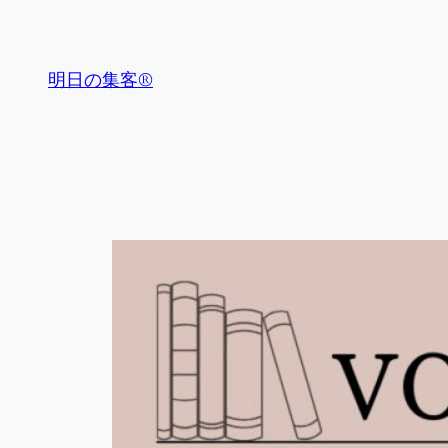
内
容
を
明日の集客®
ス
キ
ッ
プ