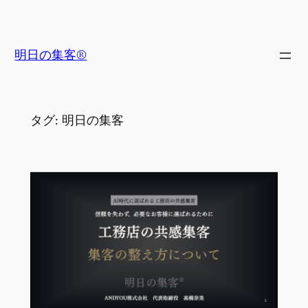
内
容
を
明日の集客®
ス
キ
ッ
タグ:
明日の集客
プ