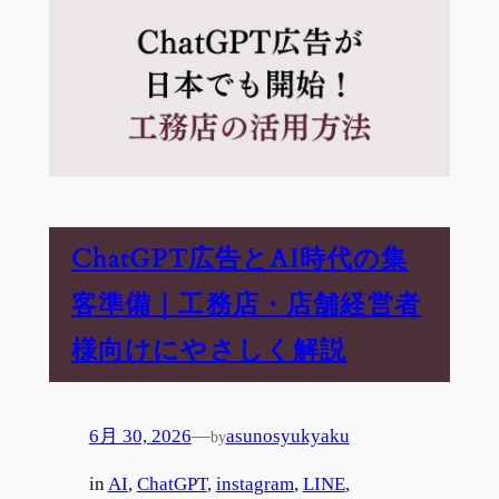
ChatGPT広告とAI時代の集
客準備｜工務店・店舗経営者
様向けにやさしく解説
6月 30, 2026
—
asunosyukyaku
by
in
AI
, 
ChatGPT
, 
instagram
, 
LINE
, 