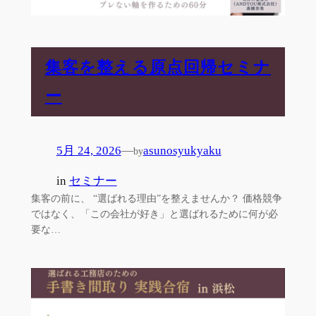
集客を整える原点回帰セミナ
ー
5月 24, 2026
—
asunosyukyaku
by
in
セミナー
集客の前に、 “選ばれる理由”を整えませんか？ 価格競争
ではなく、「この会社が好き」と選ばれるために何が必
要な…