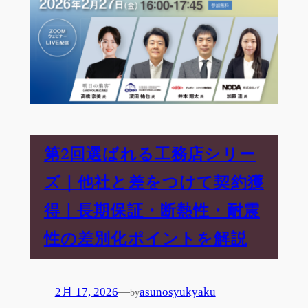
第2回選ばれる工務店シリー
ズ｜他社と差をつけて契約獲
得｜長期保証・断熱性・耐震
性の差別化ポイントを解説
2月 17, 2026
—
asunosyukyaku
by