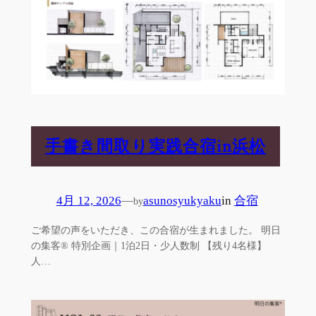
手書き間取り実践合宿in浜松
4月 12, 2026
—
asunosyukyaku
in
合宿
by
ご希望の声をいただき、この合宿が生まれました。 明日
の集客® 特別企画｜1泊2日・少人数制 【残り4名様】
人…