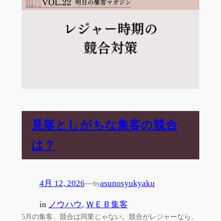
見落としがちな集客の競合
は？
4月 12, 2026
—
asunosyukyaku
by
in
ノウハウ
, 
ＷＥＢ集客
5月の集客、競合は同業じゃない。競合がレジャーなら、