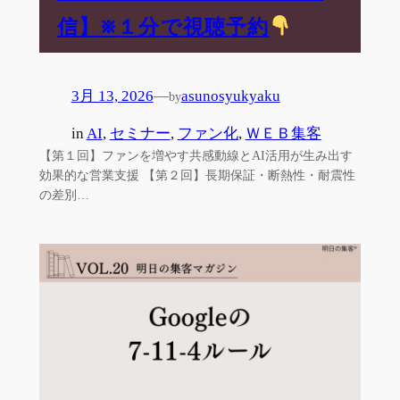
信】※１分で視聴予約
3月 13, 2026
—
asunosyukyaku
by
in
AI
, 
セミナー
, 
ファン化
, 
ＷＥＢ集客
【第１回】ファンを増やす共感動線とAI活用が生み出す
効果的な営業支援 【第２回】長期保証・断熱性・耐震性
の差別…