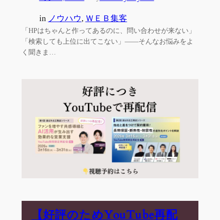
in
ノウハウ
, 
ＷＥＢ集客
「HPはちゃんと作ってあるのに、問い合わせが来ない」
「検索しても上位に出てこない」——そんなお悩みをよ
く聞きま…
【好評のためYouTube再配